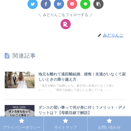
みどりんごをフォローする
みどりんご
関連記事
地元を離れて遠距離結婚、後悔！友達がいなくて寂
しいときの乗り越え方
「地元を離れて結婚したら、嫁ぎ先に友達がいなくて寂し
い・・・」「県外で結婚して寂しいと感じている・・...
ダンスの習い事って何が身に付く？メリット・デメ
リットは？【母親目線で解説】
近年、D-leagueの開幕やブレイキンがオリンピック種目になった
ことから知名度が上がってきた”ダン...
プライバシーポリシー
サイトマップ
お問い合わせ