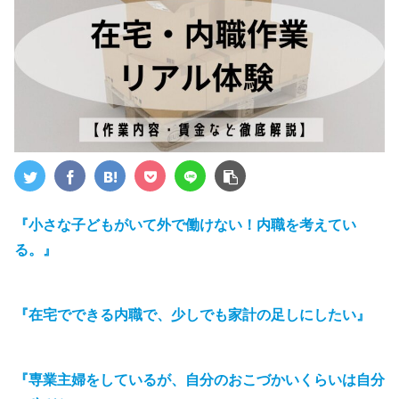
『小さな子どもがいて外で働けない！内職を考えてい
る。』
『
在宅
で
できる
内職
で
、
少しでも家計の足しにしたい』
『
専業
主婦
を
しているが
、
自分のおこづかいくらいは自分