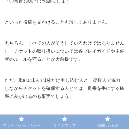
「〇番台3000円でお譲りします」
といった投稿を見かけることも珍しくありません。
もちろん、すべての人がそうしているわけではありません
し、チケットの取り扱いについては各プレイガイドや主催
者のルールを守ることが大前提です。
ただ、単純に1人で1枚だけ申し込む人と、複数人で協力
しながらチケットを確保する人とでは、良番を手にする確
率に差が出るのも事実でしょう。
私自身はそこまで熱心にチケット争奪戦に参加した経験は
ありませんが、周りの友人たちを見ていると「チケ発は個
プライバシーポリシー
サイトマップ
お問い合わせ