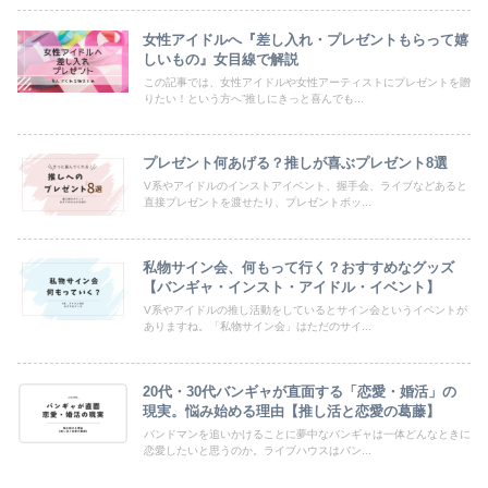
女性アイドルへ『差し入れ・プレゼントもらって嬉
しいもの』女目線で解説
この記事では、女性アイドルや女性アーティストにプレゼントを贈
りたい！という方へ”推しにきっと喜んでも...
プレゼント何あげる？推しが喜ぶプレゼント8選
V系やアイドルのインストアイベント、握手会、ライブなどあると
直接プレゼントを渡せたり、プレゼントボッ...
私物サイン会、何もって行く？おすすめなグッズ
【バンギャ・インスト・アイドル・イベント】
V系やアイドルの推し活動をしているとサイン会というイベントが
ありますね。「私物サイン会」はただのサイ...
20代・30代バンギャが直面する「恋愛・婚活」の
現実。悩み始める理由【推し活と恋愛の葛藤】
バンドマンを追いかけることに夢中なバンギャは一体どんなときに
恋愛したいと思うのか。ライブハウスはバン...